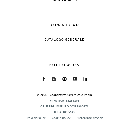
DOWNLOAD
CATALOGO GENERALE
FOLLOW US
© 2026 - Cooperativa Ceramica d’Imola
P.IVA IT00498281203
C.F. E REG. IMPR. BO 00286900378
R.E.A. BO 5545
Privacy Policy
—
Cookie policy
—
Preferenze privacy