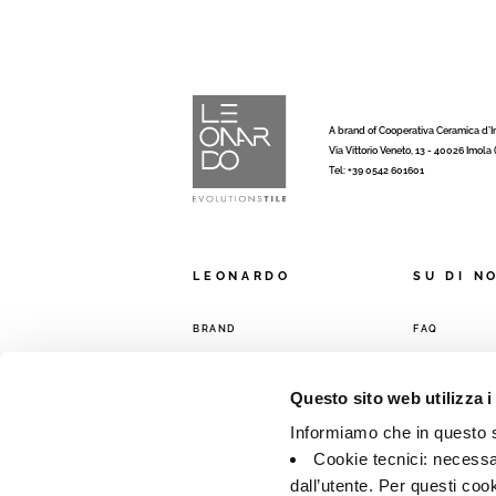
A brand of Cooperativa Ceramica d’
Via Vittorio Veneto, 13 - 40026 Imola
Tel: +39 0542 601601
LEONARDO
SU DI N
BRAND
FAQ
COLLEZIONI
CONTATTI
RETE VENDIT
Questo sito web utilizza i
Informiamo che in questo si
Cookie tecnici: necessar
dall’utente. Per questi coo