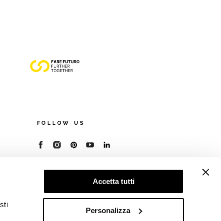
FOLLOW US
© 2026 - Cooperativa Ceramica d’Imola
P.IVA IT00498281203
Accetta tutti
C.F. E REG. IMPR. BO 00286900378
R.E.A. BO 5545
sti
Privacy Policy
—
Cookie policy
—
Preferenze
Personalizza
privacy