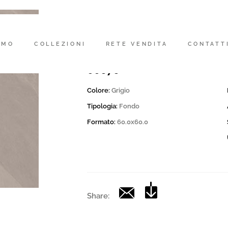
Codice
159224 | .65PRL 60G RM
AMO
COLLEZIONI
RETE VENDITA
CONTATT
Collection
00676
Colore:
Grigio
Tipologia:
Fondo
Formato:
60.0x60.0
Share: