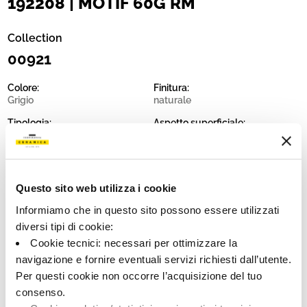
192208 | MOTIF 60G RM
Collection
00921
Colore:
Finitura:
Grigio
naturale
Tipologia:
Aspetto superficiale:
Fondo
opaco
Formato:
Stonalizzazione:
60.0x60.0
V2
Questo sito web utilizza i cookie
Unità di misura:
MQ
Informiamo che in questo sito possono essere utilizzati
diversi tipi di cookie:
Cookie tecnici: necessari per ottimizzare la
navigazione e fornire eventuali servizi richiesti dall’utente.
Per questi cookie non occorre l’acquisizione del tuo
Share:
consenso.