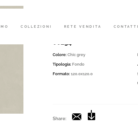
Codice
200138 | CD CHICGREY 12
AMO
COLLEZIONI
RETE VENDITA
CONTATT
Collection
00234
Colore:
Chic grey
Tipologia:
Fondo
Formato:
120.0x120.0
Share: