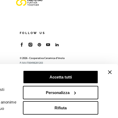
FOLLOW US
© 2026 - Cooperativa Ceramica d’Imola
P.IVA IT00498281203
C.F. E REG. IMPR. BO 00286900378
R.E.A. BO 5545
Accetta tutti
Privacy Policy
—
Cookie policy
—
Preferenze
privacy
sti
Personalizza
he anonime
Rifiuta
tuo