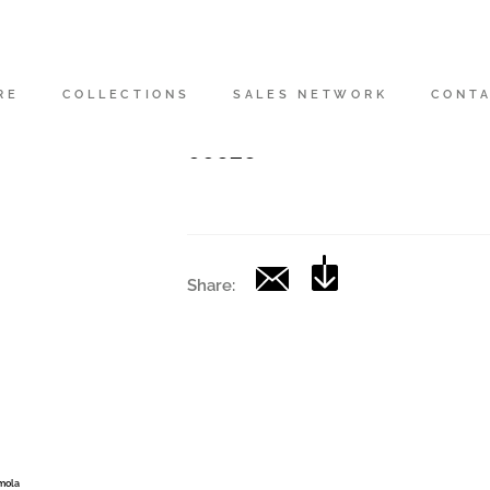
Codice
|
RE
COLLECTIONS
SALES NETWORK
CONT
Collection
00626
Share:
Imola