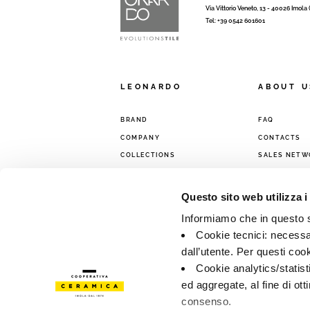
Via Vittorio Veneto, 13 - 40026 Imola
Tel: +39 0542 601601
LEONARDO
ABOUT U
BRAND
FAQ
COMPANY
CONTACTS
COLLECTIONS
SALES NETW
Questo sito web utilizza i
Informiamo che in questo si
Cookie tecnici: necessar
dall’utente. Per questi coo
Cookie analytics/statist
ed aggregate, al fine di ott
consenso.