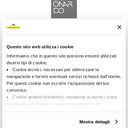
A brand of Cooperativa Ceramica d’Imola
Via Vittorio Veneto, 13 - 40026 Imola (BO)
Tel: +39 0542 601601
Questo sito web utilizza i cookie
Informiamo che in questo sito possono essere utilizzati
diversi tipi di cookie:
Cookie tecnici: necessari per ottimizzare la
navigazione e fornire eventuali servizi richiesti dall’utente.
LEONARDO
Per questi cookie non occorre l’acquisizione del tuo
consenso.
BRAND
Cookie analytics/statistici: equiparati ai tecnici, sono
COLLECTIONS
necessari per elaborare statistiche anonime ed
aggregate, al fine di ottimizzare il sito. Per questi cookie
non occorre l’acquisizione del tuo consenso.
Mostra dettagli
Cookie di profilazione/marketing: sono utilizzati, solo
ON DIT DE NOUS