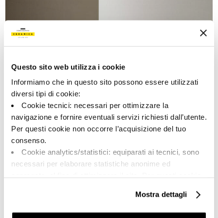
ICON
Questo sito web utilizza i cookie
существенный.
Informiamo che in questo sito possono essere utilizzati
diversi tipi di cookie:
Cookie tecnici: necessari per ottimizzare la
navigazione e fornire eventuali servizi richiesti dall’utente.
Per questi cookie non occorre l’acquisizione del tuo
consenso.
Cookie analytics/statistici: equiparati ai tecnici, sono
necessari per elaborare statistiche anonime ed
aggregate, al fine di ottimizzare il sito. Per questi cookie
non occorre l’acquisizione del tuo consenso.
MORGANA
Mostra dettagli
Cookie di profilazione/marketing: sono utilizzati, solo
previo tuo consenso, per esaminare le tue abitudini di
Энергия бетона, очарование декора.