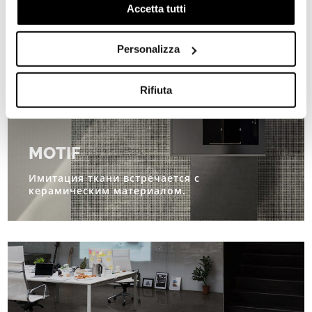
navigazione e mostrarti quindi avvisi pubblicitari mirati, in
Accetta tutti
linea con le tue preferenze.
Ti chiediamo di effettuare le tue scelte sull’utilizzo dei
Personalizza
cookie di profilazione, selezionando uno dei bottoni sotto
riportati. Puoi avere maggiori dettagli visionando
l’Informativa estesa cookie. La chiusura del presente
Rifiuta
banner comporterà il permanere dei soli cookie tecnici ed
analytics, per i quali non occorre il tuo consenso. Potrai
comunque modificare le tue scelte in qualsiasi momento,
MOTIF
accedendo al link presente nel footer.
Имитация ткани встречается с
керамическим материалом.