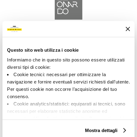
A brand of Cooperativa Ceramica d’Imola
Via Vittorio Veneto, 13 - 40026 Imola (BO)
Tel: +39 0542 601601
Questo sito web utilizza i cookie
Informiamo che in questo sito possono essere utilizzati
diversi tipi di cookie:
Cookie tecnici: necessari per ottimizzare la
navigazione e fornire eventuali servizi richiesti dall’utente.
LEONARDO
Per questi cookie non occorre l’acquisizione del tuo
consenso.
BRAND
Cookie analytics/statistici: equiparati ai tecnici, sono
COLLEZIONI
necessari per elaborare statistiche anonime ed
aggregate, al fine di ottimizzare il sito. Per questi cookie
non occorre l’acquisizione del tuo consenso.
Mostra dettagli
Cookie di profilazione/marketing: sono utilizzati, solo
SU DI NOI