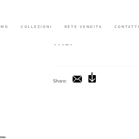
Codice
|
AMO
COLLEZIONI
RETE VENDITA
CONTATT
Collection
00626
Share:
Imola