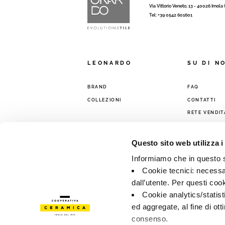
Via Vittorio Veneto, 13 - 40026 Imola
Tel: +39 0542 601601
LEONARDO
SU DI N
BRAND
FAQ
COLLEZIONI
CONTATTI
RETE VENDIT
Questo sito web utilizza i
Informiamo che in questo si
Cookie tecnici: necessar
dall’utente. Per questi coo
Cookie analytics/statist
ed aggregate, al fine di ott
consenso.