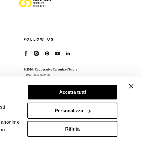
FOLLOW US
© 2026 - Cooperativa Ceramica d’Imola
P.IVA IT00498281203
C.F. E REG. IMPR. BO 00286900378
R.E.A. BO 5545
Accetta tutti
Privacy Policy
—
Cookie policy
—
Preferenze
privacy
sti
Personalizza
he anonime
Rifiuta
tuo