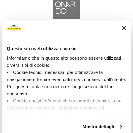
A brand of Cooperativa Ceramica d’Imola
Via Vittorio Veneto, 13 - 40026 Imola (BO)
Tel: +39 0542 601601
Questo sito web utilizza i cookie
Informiamo che in questo sito possono essere utilizzati
diversi tipi di cookie:
Cookie tecnici: necessari per ottimizzare la
navigazione e fornire eventuali servizi richiesti dall’utente.
LEONARDO
Per questi cookie non occorre l’acquisizione del tuo
consenso.
BRAND
Cookie analytics/statistici: equiparati ai tecnici, sono
COLLEZIONI
necessari per elaborare statistiche anonime ed
aggregate, al fine di ottimizzare il sito. Per questi cookie
non occorre l’acquisizione del tuo consenso.
Mostra dettagli
Cookie di profilazione/marketing: sono utilizzati, solo
SU DI NOI