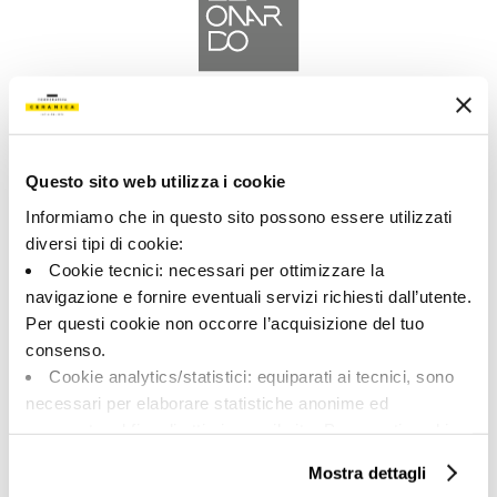
A brand of Cooperativa Ceramica d’Imola
Via Vittorio Veneto, 13 - 40026 Imola (BO)
Tel: +39 0542 601601
Questo sito web utilizza i cookie
Informiamo che in questo sito possono essere utilizzati
diversi tipi di cookie:
Cookie tecnici: necessari per ottimizzare la
navigazione e fornire eventuali servizi richiesti dall’utente.
LEONARDO
Per questi cookie non occorre l’acquisizione del tuo
consenso.
BRAND
Cookie analytics/statistici: equiparati ai tecnici, sono
COLLEZIONI
necessari per elaborare statistiche anonime ed
aggregate, al fine di ottimizzare il sito. Per questi cookie
non occorre l’acquisizione del tuo consenso.
Mostra dettagli
Cookie di profilazione/marketing: sono utilizzati, solo
SU DI NOI