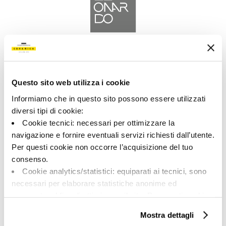
A brand of Cooperativa Ceramica d’Imola
Via Vittorio Veneto, 13 - 40026 Imola (BO)
Tel: +39 0542 601601
Questo sito web utilizza i cookie
Informiamo che in questo sito possono essere utilizzati
diversi tipi di cookie:
Cookie tecnici: necessari per ottimizzare la
navigazione e fornire eventuali servizi richiesti dall’utente.
LEONARDO
Per questi cookie non occorre l’acquisizione del tuo
consenso.
BRAND
Cookie analytics/statistici: equiparati ai tecnici, sono
COLLEZIONI
necessari per elaborare statistiche anonime ed
aggregate, al fine di ottimizzare il sito. Per questi cookie
non occorre l’acquisizione del tuo consenso.
Mostra dettagli
Cookie di profilazione/marketing: sono utilizzati, solo
SU DI NOI