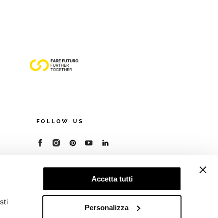
FOLLOW US
© 2026 - Cooperativa Ceramica d’Imola
P.IVA IT00498281203
Accetta tutti
C.F. E REG. IMPR. BO 00286900378
R.E.A. BO 5545
sti
Privacy Policy
—
Cookie policy
—
Preferenze
Personalizza
privacy