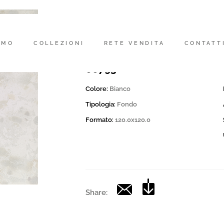
Codice
178970 | ATTD 120W SK
AMO
COLLEZIONI
RETE VENDITA
CONTATT
Collection
00793
Colore:
Bianco
Tipologia:
Fondo
Formato:
120.0x120.0
Share: