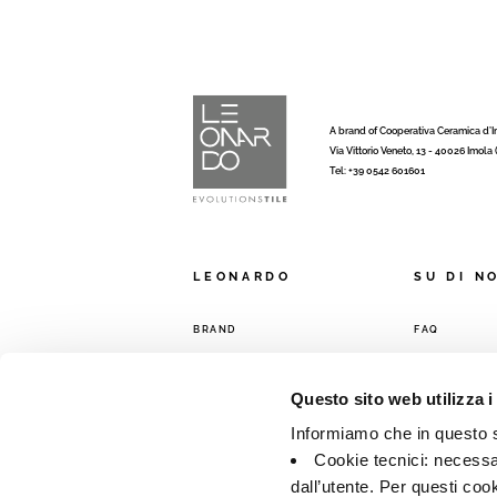
A brand of Cooperativa Ceramica d’
Via Vittorio Veneto, 13 - 40026 Imola
Tel: +39 0542 601601
LEONARDO
SU DI N
BRAND
FAQ
COLLEZIONI
CONTATTI
RETE VENDIT
Questo sito web utilizza i
Informiamo che in questo si
Cookie tecnici: necessar
dall’utente. Per questi coo