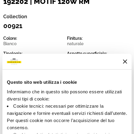
192202 | MOTIF 120W RM
Collection
00921
Colore:
Finitura:
Bianco
naturale
Tipologia:
Aspetto superficiale:
Fondo
opaco
Formato:
Stonalizzazione:
120.0x120.0
V2
Questo sito web utilizza i cookie
Unità di misura:
MQ
Informiamo che in questo sito possono essere utilizzati
diversi tipi di cookie:
Cookie tecnici: necessari per ottimizzare la
navigazione e fornire eventuali servizi richiesti dall’utente.
Per questi cookie non occorre l’acquisizione del tuo
Share:
consenso.