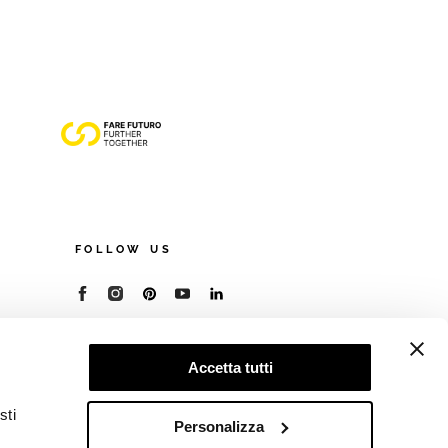
FOLLOW US
© 2026 - Cooperativa Ceramica d’Imola
P.IVA IT00498281203
Accetta tutti
C.F. E REG. IMPR. BO 00286900378
R.E.A. BO 5545
sti
Privacy Policy
—
Cookie policy
—
Preferenze
Personalizza
privacy