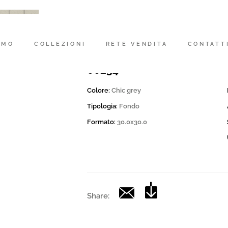
Codice
200591 | MK.CD CHICGR 3
AMO
COLLEZIONI
RETE VENDITA
CONTATT
Collection
00234
Colore:
Chic grey
Tipologia:
Fondo
Formato:
30.0x30.0
Share: