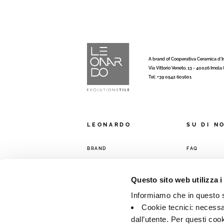
A brand of Cooperativa Ceramica d’
Via Vittorio Veneto, 13 - 40026 Imola
Tel: +39 0542 601601
LEONARDO
SU DI N
BRAND
FAQ
COLLEZIONI
CONTATTI
RETE VENDIT
Questo sito web utilizza i
Informiamo che in questo si
Cookie tecnici: necessar
dall’utente. Per questi coo