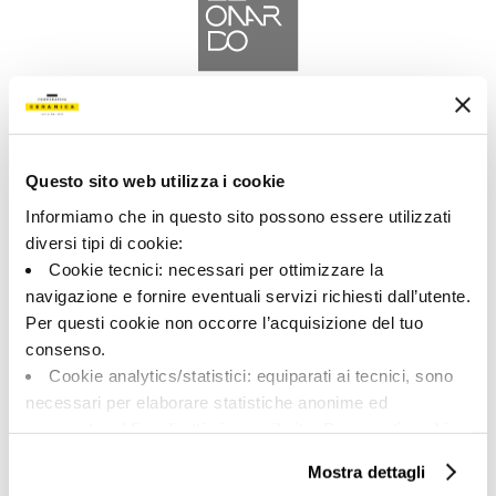
A brand of Cooperativa Ceramica d’Imola
Via Vittorio Veneto, 13 - 40026 Imola (BO)
Tel: +39 0542 601601
Questo sito web utilizza i cookie
Informiamo che in questo sito possono essere utilizzati
diversi tipi di cookie:
Cookie tecnici: necessari per ottimizzare la
navigazione e fornire eventuali servizi richiesti dall’utente.
LEONARDO
Per questi cookie non occorre l’acquisizione del tuo
consenso.
BRAND
Cookie analytics/statistici: equiparati ai tecnici, sono
COLLEZIONI
necessari per elaborare statistiche anonime ed
aggregate, al fine di ottimizzare il sito. Per questi cookie
non occorre l’acquisizione del tuo consenso.
Mostra dettagli
Cookie di profilazione/marketing: sono utilizzati, solo
SU DI NOI