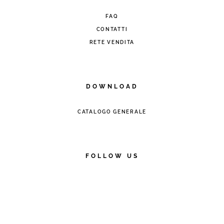
FAQ
CONTATTI
RETE VENDITA
DOWNLOAD
CATALOGO GENERALE
FOLLOW US
© 2026 - Cooperativa Ceramica d’Imola
P.IVA IT00498281203