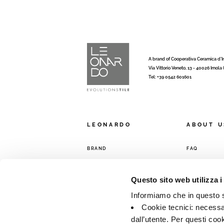
A brand of Cooperativa Ceramica d’
Via Vittorio Veneto, 13 - 40026 Imola
Tel: +39 0542 601601
LEONARDO
ABOUT U
BRAND
FAQ
COMPANY
CONTACTS
COLLECTIONS
SALES NETW
Questo sito web utilizza i
Informiamo che in questo si
Cookie tecnici: necessar
dall’utente. Per questi coo