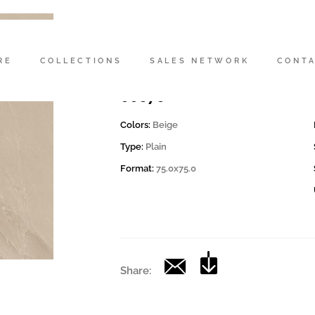
Codice
159214 | .65PRL 75B RM
RE
COLLECTIONS
SALES NETWORK
CONT
Collection
00676
Colors:
Beige
Type:
Plain
Format:
75.0x75.0
Share: