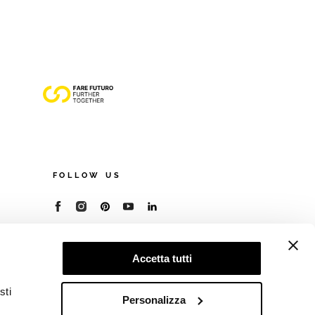
FOLLOW US
© 2026 - Cooperativa Ceramica d’Imola
P.IVA IT00498281203
Accetta tutti
C.F. E REG. IMPR. BO 00286900378
R.E.A. BO 5545
sti
Privacy Policy
—
Cookie policy
—
Preferenze
Personalizza
privacy