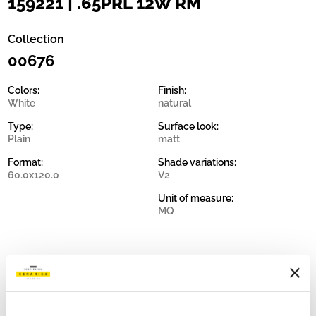
159221 | .65PRL 12W RM
Collection
00676
Colors:
Finish:
White
natural
Type:
Surface look:
Plain
matt
Format:
Shade variations:
60.0x120.0
V2
Unit of measure:
MQ
Share: