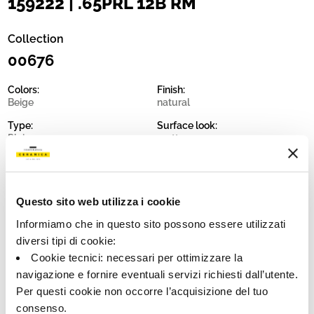
159222 | .65PRL 12B RM
Collection
00676
Colors:
Finish:
Beige
natural
Type:
Surface look:
Plain
matt
Format:
Shade variations:
60.0x120.0
V2
Unit of measure:
Questo sito web utilizza i cookie
MQ
Informiamo che in questo sito possono essere utilizzati
diversi tipi di cookie:
Cookie tecnici: necessari per ottimizzare la
navigazione e fornire eventuali servizi richiesti dall’utente.
Per questi cookie non occorre l’acquisizione del tuo
Share:
consenso.