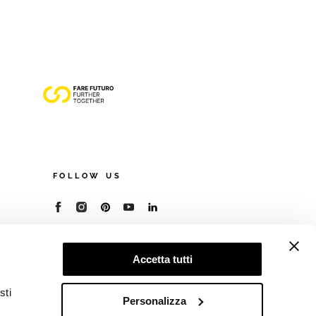
FOLLOW US
© 2026 - Cooperativa Ceramica d’Imola
P.IVA IT00498281203
Accetta tutti
C.F. E REG. IMPR. BO 00286900378
R.E.A. BO 5545
sti
Privacy Policy
—
Cookie policy
—
Preferenze
Personalizza
privacy