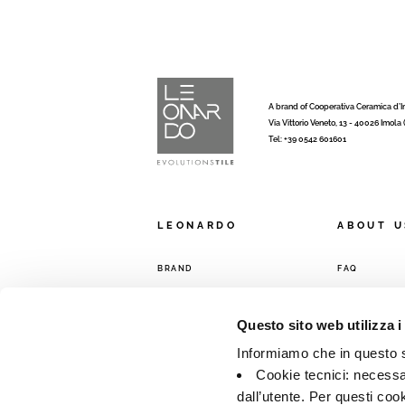
A brand of Cooperativa Ceramica d’
Via Vittorio Veneto, 13 - 40026 Imola
Tel: +39 0542 601601
LEONARDO
ABOUT U
BRAND
FAQ
COMPANY
CONTACTS
COLLECTIONS
SALES NETW
Questo sito web utilizza i
Informiamo che in questo si
Cookie tecnici: necessar
dall’utente. Per questi coo