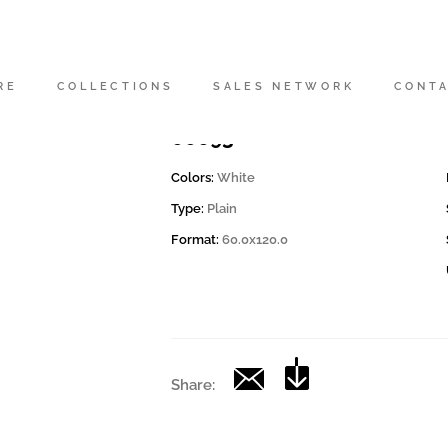
Codice
166560 | ASHM RB12W RM
RE
COLLECTIONS
SALES NETWORK
CONT
Collection
00693
Colors:
White
Type:
Plain
Format:
60.0x120.0
Share: