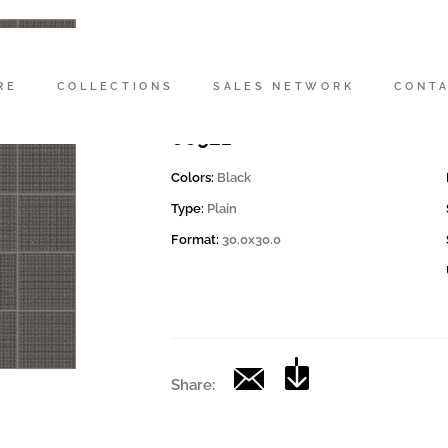
Codice
194553 | MK.MOTIF 30N
RE
COLLECTIONS
SALES NETWORK
CONT
Collection
00921
Colors:
Black
Type:
Plain
Format:
30.0x30.0
Share: