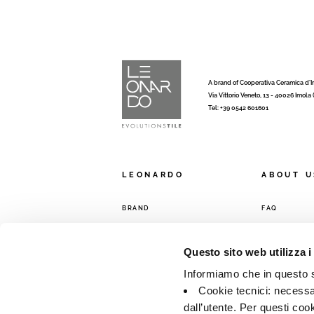
A brand of Cooperativa Ceramica d’
Via Vittorio Veneto, 13 - 40026 Imola
Tel: +39 0542 601601
LEONARDO
ABOUT U
BRAND
FAQ
COMPANY
CONTACTS
COLLECTIONS
SALES NETW
Questo sito web utilizza i
Informiamo che in questo si
Cookie tecnici: necessar
dall’utente. Per questi coo