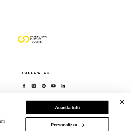
FOLLOW US
© 2026 - Cooperativa Ceramica d’Imola
P.IVA IT00498281203
Accetta tutti
C.F. E REG. IMPR. BO 00286900378
R.E.A. BO 5545
sti
Privacy Policy
—
Cookie policy
—
Preferenze
Personalizza
privacy