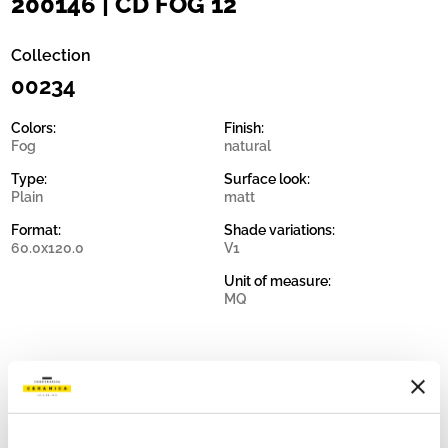
200146 | CD FOG 12
Collection
00234
Colors:
Finish:
Fog
natural
Type:
Surface look:
Plain
matt
Format:
Shade variations:
60.0x120.0
V1
Unit of measure:
MQ
Share: