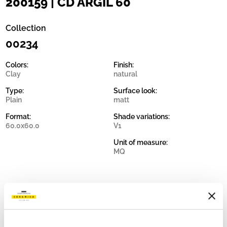
200159 | CD ARGIL 60
Collection
00234
Colors:
Finish:
Clay
natural
Type:
Surface look:
Plain
matt
Format:
Shade variations:
60.0x60.0
V1
Unit of measure:
MQ
Share: