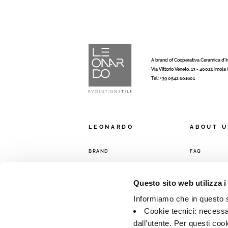
A brand of Cooperativa Ceramica d’
Via Vittorio Veneto, 13 - 40026 Imola
Tel: +39 0542 601601
LEONARDO
ABOUT U
BRAND
FAQ
COMPANY
CONTACTS
COLLECTIONS
SALES NETW
Questo sito web utilizza i
Informiamo che in questo si
Cookie tecnici: necessar
dall’utente. Per questi coo