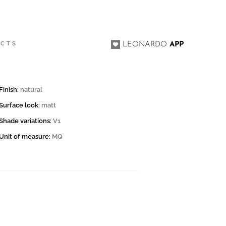
0
ACTS
LEONARDO
APP
Finish:
natural
Surface look:
matt
Shade variations:
V1
Unit of measure:
MQ