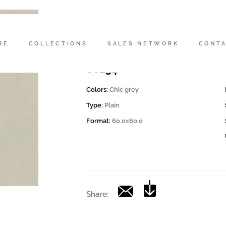
Codice
200174 | CD CHICGREY R6
RE
COLLECTIONS
SALES NETWORK
CONT
Collection
00234
Colors:
Chic grey
Type:
Plain
Format:
60.0x60.0
Share: