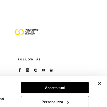
FOLLOW US
© 2026 - Cooperativa Ceramica d’Imola
P.IVA IT00498281203
Accetta tutti
C.F. E REG. IMPR. BO 00286900378
R.E.A. BO 5545
sti
Privacy Policy
—
Cookie policy
—
Preferenze
Personalizza
privacy