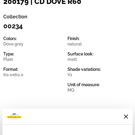
200179 | CD DOVE R60
Collection
00234
Colors:
Finish:
Dove grey
natural
Type:
Surface look:
Plain
matt
Format:
Shade variations:
60.0x60.0
V1
Unit of measure:
MQ
Share: