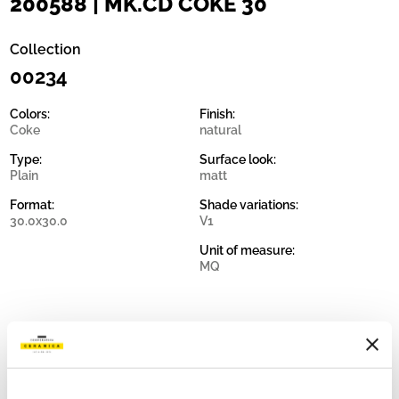
200588 | MK.CD COKE 30
Collection
00234
Colors:
Finish:
Coke
natural
Type:
Surface look:
Plain
matt
Format:
Shade variations:
30.0x30.0
V1
Unit of measure:
MQ
Share: