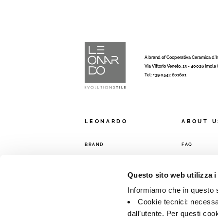
A brand of Cooperativa Ceramica d’
Via Vittorio Veneto, 13 - 40026 Imola
Tel: +39 0542 601601
LEONARDO
ABOUT U
BRAND
FAQ
COMPANY
CONTACTS
COLLECTIONS
SALES NETW
Questo sito web utilizza i
Informiamo che in questo si
Cookie tecnici: necessar
dall’utente. Per questi coo