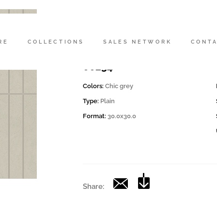
Codice
200591 | MK.CD CHICGR 3
RE
COLLECTIONS
SALES NETWORK
CONT
Collection
00234
Colors:
Chic grey
Type:
Plain
Format:
30.0x30.0
Share: