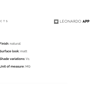
0
ACTS
LEONARDO
APP
Finish:
natural
Surface look:
matt
Shade variations:
V1
Unit of measure:
MQ