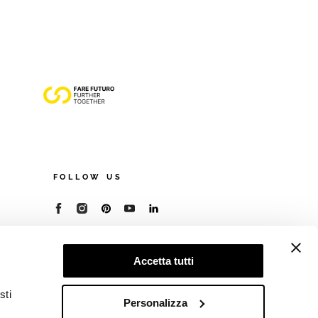
FOLLOW US
© 2026 - Cooperativa Ceramica d’Imola
P.IVA IT00498281203
Accetta tutti
C.F. E REG. IMPR. BO 00286900378
R.E.A. BO 5545
sti
Privacy Policy
—
Cookie policy
—
Preferenze
Personalizza
privacy