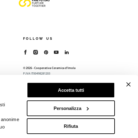
FOLLOW US
© 2026 - Cooperativa Ceramica d’Imola
P.IVA IT00498281203
C.F. E REG. IMPR. BO 00286900378
R.E.A. BO 5545
Accetta tutti
Privacy Policy
—
Cookie policy
—
Preferenze
privacy
sti
Personalizza
he anonime
Rifiuta
tuo