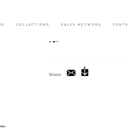
Codice
|
RE
COLLECTIONS
SALES NETWORK
CONT
Collection
732
Share:
Imola