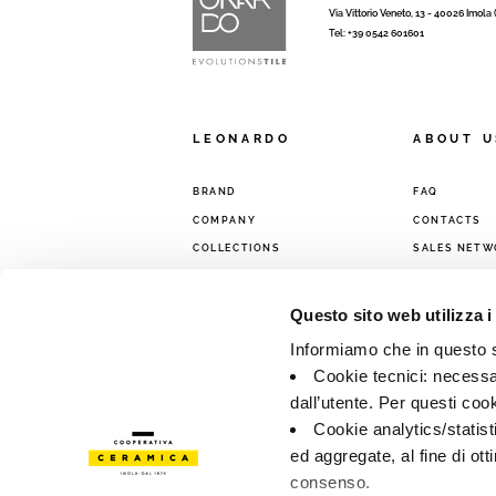
Via Vittorio Veneto, 13 - 40026 Imola
Tel: +39 0542 601601
LEONARDO
ABOUT U
BRAND
FAQ
COMPANY
CONTACTS
COLLECTIONS
SALES NETW
Questo sito web utilizza i
Informiamo che in questo si
Cookie tecnici: necessar
dall’utente. Per questi coo
Cookie analytics/statist
ed aggregate, al fine di ott
consenso.