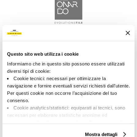
A brand of Cooperativa Ceramica d’Imola
Via Vittorio Veneto, 13 - 40026 Imola (BO)
Tel: +39 0542 601601
Questo sito web utilizza i cookie
Informiamo che in questo sito possono essere utilizzati
diversi tipi di cookie:
Cookie tecnici: necessari per ottimizzare la
LEONARDO
navigazione e fornire eventuali servizi richiesti dall’utente.
Per questi cookie non occorre l’acquisizione del tuo
consenso.
BRAND
Cookie analytics/statistici: equiparati ai tecnici, sono
COMPANY
necessari per elaborare statistiche anonime ed
COLLECTIONS
aggregate, al fine di ottimizzare il sito. Per questi cookie
non occorre l’acquisizione del tuo consenso.
Mostra dettagli
Cookie di profilazione/marketing: sono utilizzati, solo