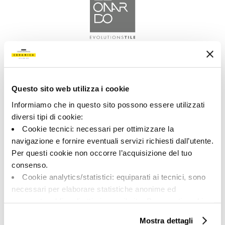
A brand of Cooperativa Ceramica d’Imola
Via Vittorio Veneto, 13 - 40026 Imola (BO)
Tel: +39 0542 601601
Questo sito web utilizza i cookie
Informiamo che in questo sito possono essere utilizzati
diversi tipi di cookie:
Cookie tecnici: necessari per ottimizzare la
LEONARDO
navigazione e fornire eventuali servizi richiesti dall’utente.
Per questi cookie non occorre l’acquisizione del tuo
consenso.
BRAND
Cookie analytics/statistici: equiparati ai tecnici, sono
COMPANY
necessari per elaborare statistiche anonime ed
COLLECTIONS
aggregate, al fine di ottimizzare il sito. Per questi cookie
non occorre l’acquisizione del tuo consenso.
Mostra dettagli
Cookie di profilazione/marketing: sono utilizzati, solo