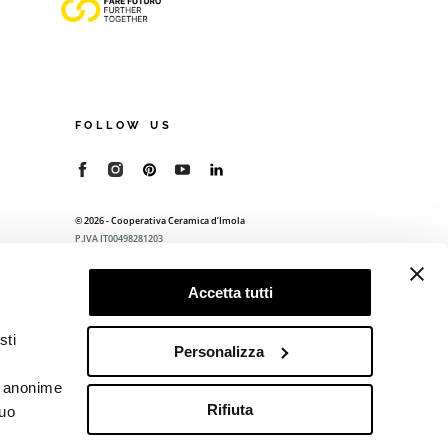
FOLLOW US
© 2026 - Cooperativa Ceramica d’Imola
P.IVA IT00498281203
C.F. E REG. IMPR. BO 00286900378
R.E.A. BO 5545
Accetta tutti
Privacy Policy
—
Cookie policy
—
Preferenze
privacy
sti
Personalizza
he anonime
Rifiuta
tuo