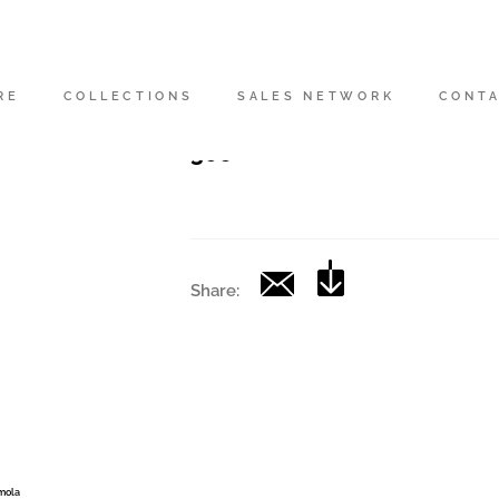
Codice
|
RE
COLLECTIONS
SALES NETWORK
CONT
Collection
306
Share:
Imola