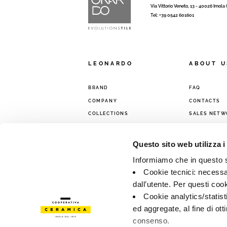
Via Vittorio Veneto, 13 - 40026 Imola
Tel: +39 0542 601601
LEONARDO
ABOUT U
BRAND
FAQ
COMPANY
CONTACTS
COLLECTIONS
SALES NETW
Questo sito web utilizza i
Informiamo che in questo si
Cookie tecnici: necessar
dall’utente. Per questi coo
Cookie analytics/statist
ed aggregate, al fine di ott
consenso.