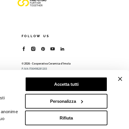
FOLLOW US
© 2026 - Cooperativa Ceramica d’Imola
P.IVA IT00498281203
C.F. E REG. IMPR. BO 00286900378
R.E.A. BO 5545
Accetta tutti
Privacy Policy
—
Cookie policy
—
Preferenze
privacy
sti
Personalizza
he anonime
Rifiuta
tuo