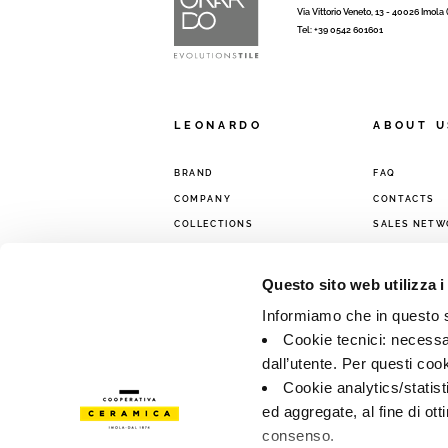
Via Vittorio Veneto, 13 - 40026 Imola
Tel: +39 0542 601601
LEONARDO
ABOUT U
BRAND
FAQ
COMPANY
CONTACTS
COLLECTIONS
SALES NETW
Questo sito web utilizza i
Informiamo che in questo si
Cookie tecnici: necessar
dall’utente. Per questi coo
Cookie analytics/statist
ed aggregate, al fine di ott
consenso.