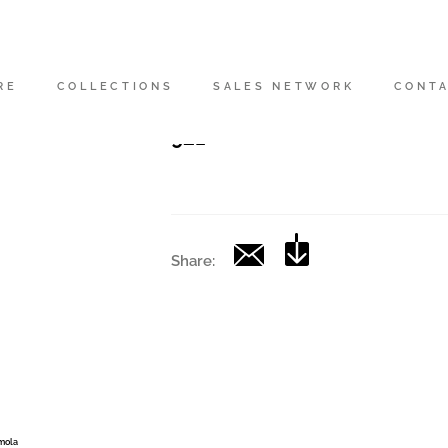
Codice
|
RE
COLLECTIONS
SALES NETWORK
CONT
Collection
921
Share:
Imola