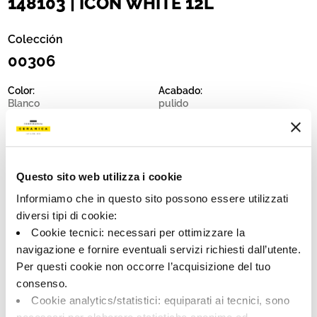
148103 | ICON WHITE 12L
Colección
00306
Color:
Acabado:
Blanco
pulido
Tipo:
Destonalización:
Fondo
V1
Formato:
Unidad de medida:
60.0x120.0
MQ
Questo sito web utilizza i cookie
Informiamo che in questo sito possono essere utilizzati
diversi tipi di cookie:
Cookie tecnici: necessari per ottimizzare la
navigazione e fornire eventuali servizi richiesti dall’utente.
Share:
Per questi cookie non occorre l’acquisizione del tuo
consenso.
Cookie analytics/statistici: equiparati ai tecnici, sono