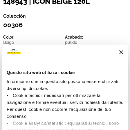
148943 | ICON BEIGE 120L
Colección
00306
Color:
Acabado:
Beige
pulido
Tipo:
Destonalización:
Fondo
V1
Formato:
Unidad de medida:
120.0x120.0
MQ
Questo sito web utilizza i cookie
Informiamo che in questo sito possono essere utilizzati
diversi tipi di cookie:
Cookie tecnici: necessari per ottimizzare la
navigazione e fornire eventuali servizi richiesti dall’utente.
Share:
Per questi cookie non occorre l’acquisizione del tuo
consenso.
Cookie analytics/statistici: equiparati ai tecnici, sono