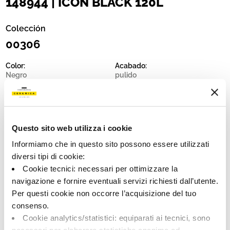
148944 | ICON BLACK 120L
Colección
00306
Color:
Acabado:
Negro
pulido
Tipo:
Destonalización:
Fondo
V1
Formato:
Unidad de medida:
120.0x120.0
MQ
Questo sito web utilizza i cookie
Informiamo che in questo sito possono essere utilizzati
diversi tipi di cookie:
Cookie tecnici: necessari per ottimizzare la
navigazione e fornire eventuali servizi richiesti dall’utente.
Share:
Per questi cookie non occorre l’acquisizione del tuo
consenso.
Cookie analytics/statistici: equiparati ai tecnici, sono