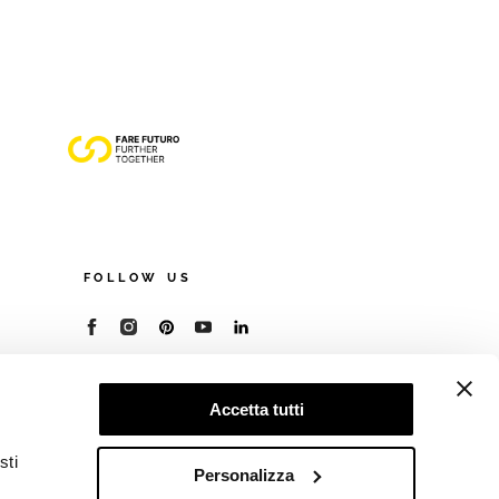
FOLLOW US
© 2026 - Cooperativa Ceramica d’Imola
P.IVA IT00498281203
Accetta tutti
C.F. E REG. IMPR. BO 00286900378
R.E.A. BO 5545
sti
Privacy Policy
—
Cookie policy
—
Preferenze
Personalizza
privacy