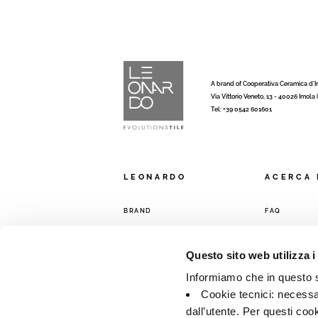
A brand of Cooperativa Ceramica d’
Via Vittorio Veneto, 13 - 40026 Imola
Tel: +39 0542 601601
LEONARDO
ACERCA 
BRAND
FAQ
COLECCIONES
CONTACTO
RED DE VENT
Questo sito web utilizza i
Informiamo che in questo si
Cookie tecnici: necessar
dall’utente. Per questi coo