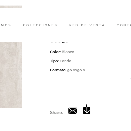
Código
165874 | MOON 90W RM
OMOS
COLECCIONES
RED DE VENTA
CONT
Colección
00698
Color:
Blanco
Tipo:
Fondo
Formato:
90.0x90.0
Share: