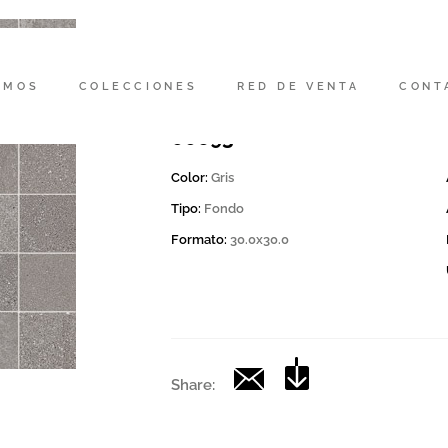
Código
167436 | MK.ASHM 30G
OMOS
COLECCIONES
RED DE VENTA
CONT
Colección
00693
Color:
Gris
Tipo:
Fondo
Formato:
30.0x30.0
Share: