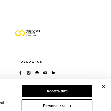
FOLLOW US
© 2026 - Cooperativa Ceramica d’Imola
P.IVA IT00498281203
Accetta tutti
C.F. E REG. IMPR. BO 00286900378
R.E.A. BO 5545
sti
Privacy Policy
—
Cookie policy
—
Preferenze
Personalizza
privacy