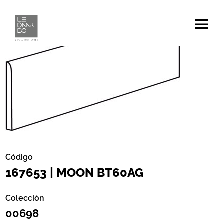
Código
167653 | MOON BT60AG
Colección
00698