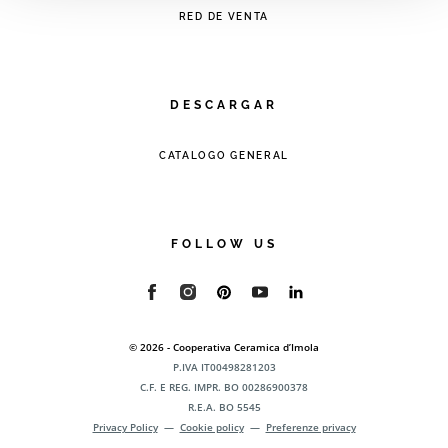
RED DE VENTA
DESCARGAR
CATALOGO GENERAL
FOLLOW US
© 2026 - Cooperativa Ceramica d’Imola
P.IVA IT00498281203
C.F. E REG. IMPR. BO 00286900378
R.E.A. BO 5545
Privacy Policy
—
Cookie policy
—
Preferenze privacy