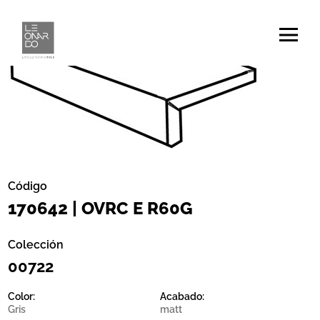
Código
170642 | OVRC E R60G
Colección
00722
Color:
Acabado:
Gris
matt