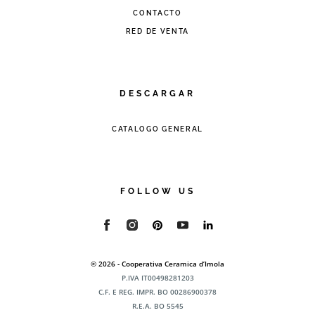
CONTACTO
RED DE VENTA
DESCARGAR
CATALOGO GENERAL
FOLLOW US
© 2026 - Cooperativa Ceramica d’Imola
P.IVA IT00498281203
C.F. E REG. IMPR. BO 00286900378
R.E.A. BO 5545