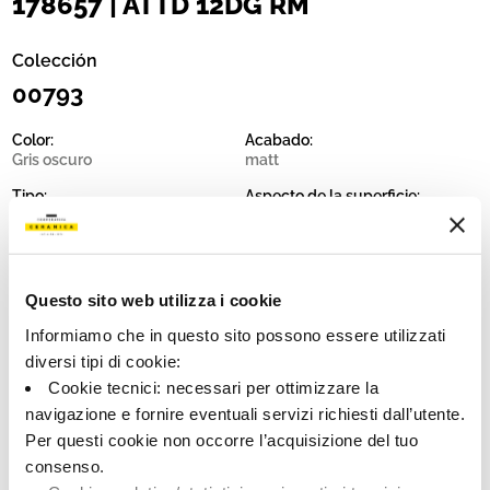
178657 | ATTD 12DG RM
Colección
00793
Color:
Acabado:
Gris oscuro
matt
Tipo:
Aspecto de la superficie:
Fondo
opaco
Formato:
Destonalización:
60.0x120.0
V2
Questo sito web utilizza i cookie
Unidad de medida:
MQ
Informiamo che in questo sito possono essere utilizzati
diversi tipi di cookie:
Cookie tecnici: necessari per ottimizzare la
navigazione e fornire eventuali servizi richiesti dall’utente.
Per questi cookie non occorre l’acquisizione del tuo
Share:
consenso.