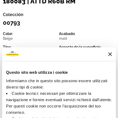
180083 | ATTD R60B RM
Colección
00793
Color:
Acabado:
Beige
matt
Tipo:
Aspecto de la superficie:
Fondo
opaco
Formato:
Destonalización:
60.0x60.0
V2
Questo sito web utilizza i cookie
Unidad de medida:
MQ
Informiamo che in questo sito possono essere utilizzati
diversi tipi di cookie:
Cookie tecnici: necessari per ottimizzare la
navigazione e fornire eventuali servizi richiesti dall’utente.
Per questi cookie non occorre l’acquisizione del tuo
Share:
consenso.