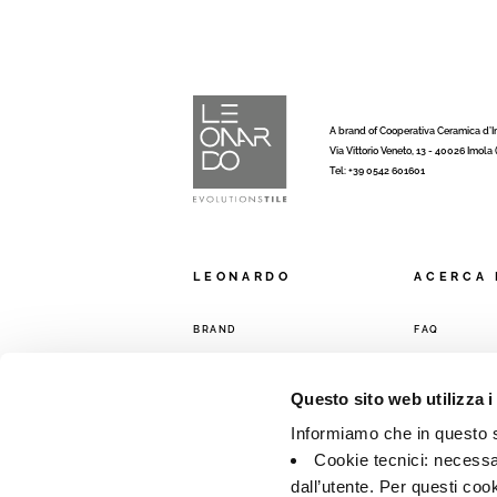
A brand of Cooperativa Ceramica d’
Via Vittorio Veneto, 13 - 40026 Imola
Tel: +39 0542 601601
LEONARDO
ACERCA 
BRAND
FAQ
COLECCIONES
CONTACTO
RED DE VENT
Questo sito web utilizza i
Informiamo che in questo si
Cookie tecnici: necessar
dall’utente. Per questi coo