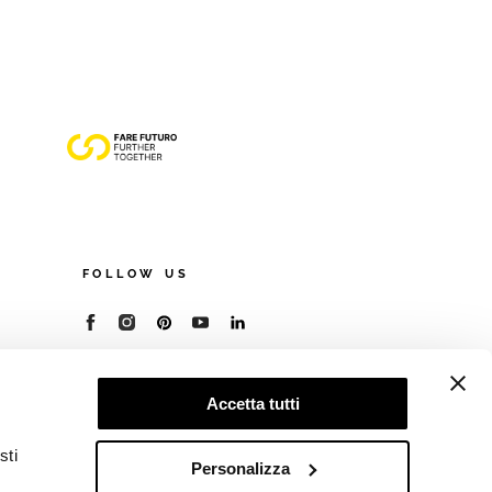
FOLLOW US
© 2026 - Cooperativa Ceramica d’Imola
P.IVA IT00498281203
Accetta tutti
C.F. E REG. IMPR. BO 00286900378
R.E.A. BO 5545
sti
Privacy Policy
—
Cookie policy
—
Preferenze
Personalizza
privacy