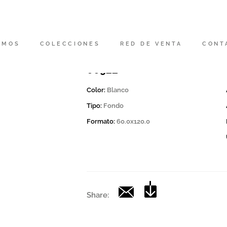
Código
192227 | ARTW 12W RM
OMOS
COLECCIONES
RED DE VENTA
CONT
Colección
00922
Color:
Blanco
Tipo:
Fondo
Formato:
60.0x120.0
Share: