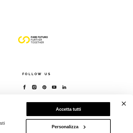
FOLLOW US
© 2026 - Cooperativa Ceramica d’Imola
P.IVA IT00498281203
Accetta tutti
C.F. E REG. IMPR. BO 00286900378
R.E.A. BO 5545
sti
Privacy Policy
—
Cookie policy
—
Preferenze
Personalizza
privacy