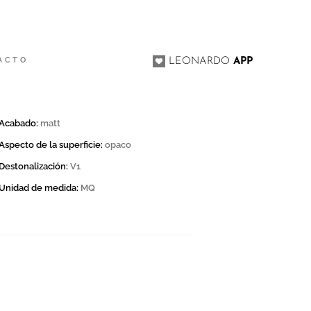
ACTO
LEONARDO
APP
Acabado:
matt
Aspecto de la superficie:
opaco
Destonalización:
V1
Unidad de medida:
MQ