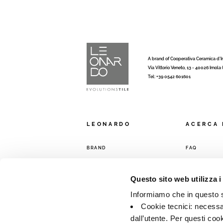
A brand of Cooperativa Ceramica d’
Via Vittorio Veneto, 13 - 40026 Imola
Tel: +39 0542 601601
LEONARDO
ACERCA 
BRAND
FAQ
COLECCIONES
CONTACTO
RED DE VENT
Questo sito web utilizza i
Informiamo che in questo si
Cookie tecnici: necessar
dall’utente. Per questi coo