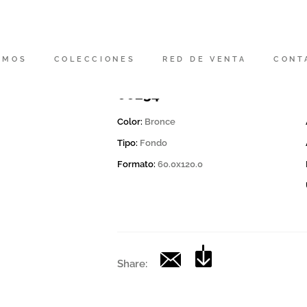
Código
200151 | CD BRONZE 12
OMOS
COLECCIONES
RED DE VENTA
CONT
Colección
00234
Color:
Bronce
Tipo:
Fondo
Formato:
60.0x120.0
Share: