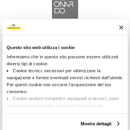
A brand of Cooperativa Ceramica d’Imola
Via Vittorio Veneto, 13 - 40026 Imola (BO)
Tel: +39 0542 601601
Questo sito web utilizza i cookie
Informiamo che in questo sito possono essere utilizzati
diversi tipi di cookie:
Cookie tecnici: necessari per ottimizzare la
navigazione e fornire eventuali servizi richiesti dall’utente.
LEONARDO
Per questi cookie non occorre l’acquisizione del tuo
consenso.
BRAND
Cookie analytics/statistici: equiparati ai tecnici, sono
COLECCIONES
necessari per elaborare statistiche anonime ed
aggregate, al fine di ottimizzare il sito. Per questi cookie
non occorre l’acquisizione del tuo consenso.
Mostra dettagli
Cookie di profilazione/marketing: sono utilizzati, solo
ACERCA DE NOSOTROS