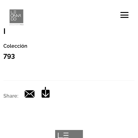
Código
|
Colección
793
Share: