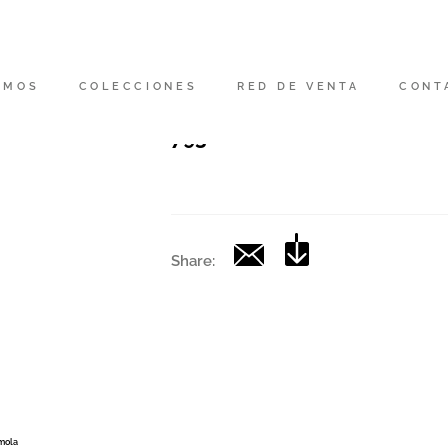
Código
|
OMOS
COLECCIONES
RED DE VENTA
CONT
Colección
793
Share:
Imola