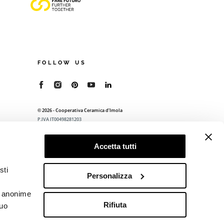
FOLLOW US
© 2026 - Cooperativa Ceramica d’Imola
P.IVA IT00498281203
C.F. E REG. IMPR. BO 00286900378
R.E.A. BO 5545
Accetta tutti
Privacy Policy
—
Cookie policy
—
Preferenze
privacy
sti
Personalizza
he anonime
Rifiuta
tuo