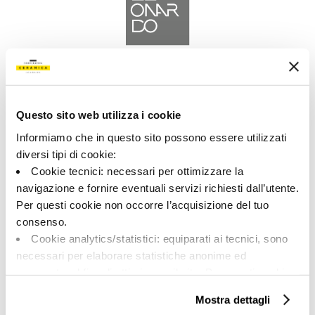
A brand of Cooperativa Ceramica d’Imola
Via Vittorio Veneto, 13 - 40026 Imola (BO)
Tel: +39 0542 601601
Questo sito web utilizza i cookie
Informiamo che in questo sito possono essere utilizzati
diversi tipi di cookie:
Cookie tecnici: necessari per ottimizzare la
navigazione e fornire eventuali servizi richiesti dall’utente.
LEONARDO
Per questi cookie non occorre l’acquisizione del tuo
consenso.
BRAND
Cookie analytics/statistici: equiparati ai tecnici, sono
COLECCIONES
necessari per elaborare statistiche anonime ed
aggregate, al fine di ottimizzare il sito. Per questi cookie
non occorre l’acquisizione del tuo consenso.
Mostra dettagli
Cookie di profilazione/marketing: sono utilizzati, solo
ACERCA DE NOSOTROS