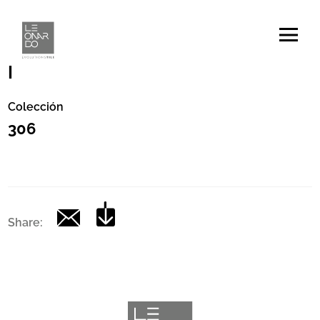
Código
|
Colección
306
Share: