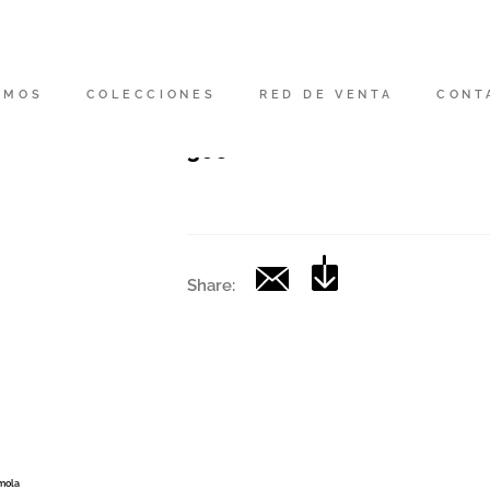
Código
|
OMOS
COLECCIONES
RED DE VENTA
CONT
Colección
306
Share:
Imola