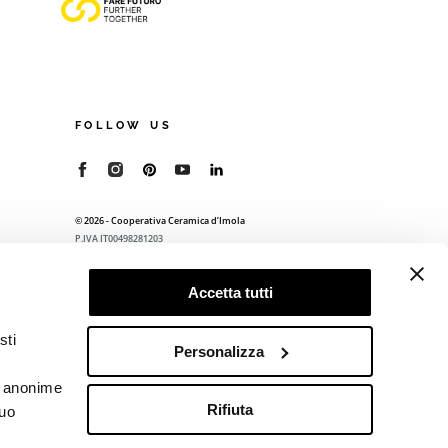
FOLLOW US
© 2026 - Cooperativa Ceramica d’Imola
P.IVA IT00498281203
C.F. E REG. IMPR. BO 00286900378
R.E.A. BO 5545
Accetta tutti
Privacy Policy
—
Cookie policy
—
Preferenze
privacy
sti
Personalizza
he anonime
Rifiuta
tuo