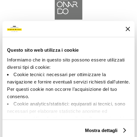
A brand of Cooperativa Ceramica d’Imola
Via Vittorio Veneto, 13 - 40026 Imola (BO)
Tel: +39 0542 601601
Questo sito web utilizza i cookie
Informiamo che in questo sito possono essere utilizzati
diversi tipi di cookie:
Cookie tecnici: necessari per ottimizzare la
navigazione e fornire eventuali servizi richiesti dall’utente.
LEONARDO
Per questi cookie non occorre l’acquisizione del tuo
consenso.
BRAND
Cookie analytics/statistici: equiparati ai tecnici, sono
COLECCIONES
necessari per elaborare statistiche anonime ed
aggregate, al fine di ottimizzare il sito. Per questi cookie
non occorre l’acquisizione del tuo consenso.
Mostra dettagli
Cookie di profilazione/marketing: sono utilizzati, solo
ACERCA DE NOSOTROS