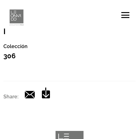
Código
|
Colección
306
Share: